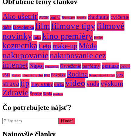
Obľúbené témy článkov
Ako ušetriť
cvičenie
chudnutie
bod G
AVON
Bratislava
brucho
film
filmove tipy
filmové
diéta
Dovolenka
novinky
kino premiéry
Inka
Knihy
kozmetika
Móda
make-up
Leto
nakupovanie
nakupovanie cez
internet
Nápoj
peniaze
parfémy
Osvieženie
pevná
orgazmus
Rodina
sex
vôľa
Pokožka
Plavky
ploché brucho
Pláž
Romantické knihy
video
tip
strava
výskum
voda
Tipy a triky
tričko
Zdravie
Šperky
škola
študent
Čo potrebujete nájsť?
Najnovšie články