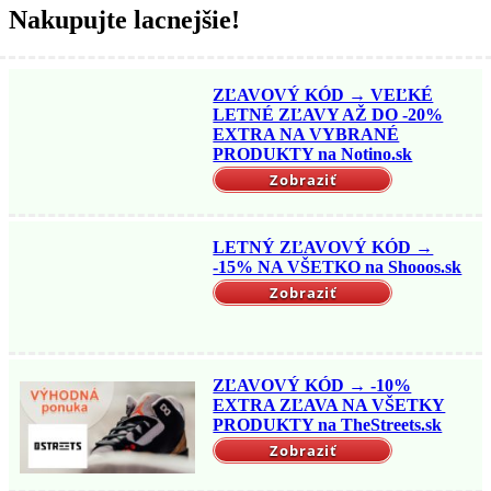
Nakupujte lacnejšie!
ZĽAVOVÝ KÓD → VEĽKÉ
LETNÉ ZĽAVY AŽ DO -20%
EXTRA NA VYBRANÉ
PRODUKTY na Notino.sk
Zobraziť
LETNÝ ZĽAVOVÝ KÓD →
-15% NA VŠETKO na Shooos.sk
Zobraziť
ZĽAVOVÝ KÓD → -10%
EXTRA ZĽAVA NA VŠETKY
PRODUKTY na TheStreets.sk
Zobraziť