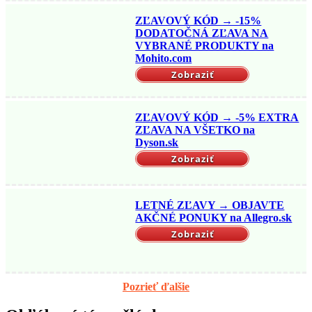
ZĽAVOVÝ KÓD → -15%
DODATOČNÁ ZĽAVA NA
VYBRANÉ PRODUKTY na
Mohito.com
Zobraziť
ZĽAVOVÝ KÓD → -5% EXTRA
ZĽAVA NA VŠETKO na
Dyson.sk
Zobraziť
LETNÉ ZĽAVY → OBJAVTE
AKČNÉ PONUKY na Allegro.sk
Zobraziť
Pozrieť ďalšie