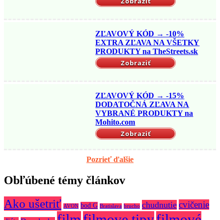
Zobraziť
ZĽAVOVÝ KÓD → -10%
EXTRA ZĽAVA NA VŠETKY
PRODUKTY na TheStreets.sk
Zobraziť
ZĽAVOVÝ KÓD → -15%
DODATOČNÁ ZĽAVA NA
VYBRANÉ PRODUKTY na
Mohito.com
Zobraziť
Pozrieť ďalšie
Obľúbené témy článkov
Ako ušetriť
cvičenie
chudnutie
bod G
AVON
Bratislava
brucho
film
filmove tipy
filmové