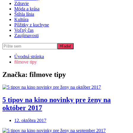
Zdravie
Móda a krása
Štíhla línia
Kultúra
Pôžitky z kuchyne
Voľný čas
Zaujímavosti
Úvodná stránka
filmove tipy
Značka:
filmove tipy
5 tipov na kino novinky pre ženy na
október 2017
12. októbra 2017