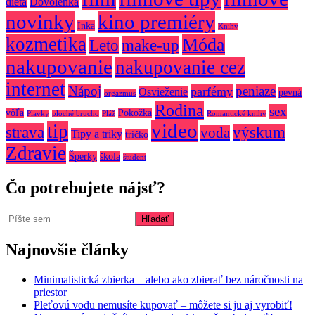
diéta
Dovolenka
novinky
kino premiéry
Inka
Knihy
kozmetika
Móda
make-up
Leto
nakupovanie
nakupovanie cez
internet
Nápoj
peniaze
parfémy
Osvieženie
pevná
orgazmus
Rodina
sex
vôľa
Pokožka
Plavky
ploché brucho
Pláž
Romantické knihy
video
tip
strava
výskum
voda
Tipy a triky
tričko
Zdravie
Šperky
škola
študent
Čo potrebujete nájsť?
Najnovšie články
Minimalistická zbierka – alebo ako zbierať bez náročnosti na
priestor
Pleťovú vodu nemusíte kupovať – môžete si ju aj vyrobiť!