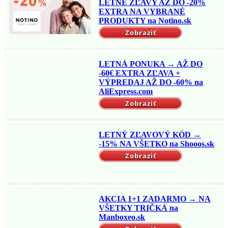
LETNÉ ZĽAVY AŽ DO -20%
EXTRA NA VYBRANÉ
PRODUKTY na Notino.sk
Zobraziť
LETNÁ PONUKA → AŽ DO
-60€ EXTRA ZĽAVA +
VÝPREDAJ AŽ DO -60% na
AliExpress.com
Zobraziť
LETNÝ ZĽAVOVÝ KÓD →
-15% NA VŠETKO na Shooos.sk
Zobraziť
AKCIA 1+1 ZADARMO → NA
VŠETKY TRIČKÁ na
Manboxeo.sk