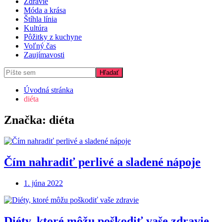
Zdravie
Móda a krása
Štíhla línia
Kultúra
Pôžitky z kuchyne
Voľný čas
Zaujímavosti
Úvodná stránka
diéta
Značka:
diéta
Čím nahradiť perlivé a sladené nápoje
1. júna 2022
Diéty, ktoré môžu poškodiť vaše zdravie