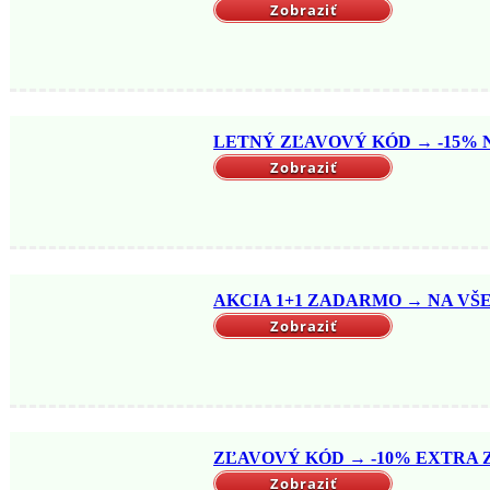
Zobraziť
LETNÝ ZĽAVOVÝ KÓD → -15% NA
Zobraziť
AKCIA 1+1 ZADARMO → NA VŠET
Zobraziť
ZĽAVOVÝ KÓD → -10% EXTRA ZĽ
Zobraziť