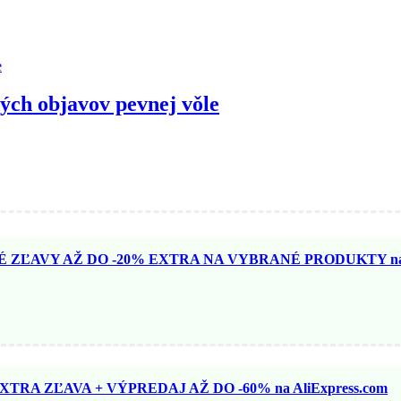
ých objavov pevnej vǒle
ZĽAVY AŽ DO -20% EXTRA NA VYBRANÉ PRODUKTY na N
TRA ZĽAVA + VÝPREDAJ AŽ DO -60% na AliExpress.com