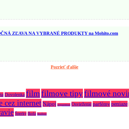
ČNÁ ZĽAVA NA VYBRANÉ PRODUKTY na Mohito.com
Pozrieť ďalšie
film
filmove tipy
filmové nov
ta
Dovolenka
 cez internet
Nápoj
peniaze
parfémy
Osvieženie
orgazmus
avie
Šperky
škola
študent