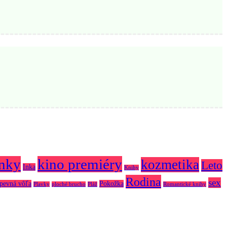
inky
kino premiéry
kozmetika
Leto
Inka
Knihy
Rodina
sex
pevná vôľa
Pokožka
Plavky
ploché brucho
Pláž
Romantické knihy