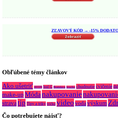
ZĽAVOVÝ KÓD → -15% DODATO
Zobraziť
Obľúbené témy článkov
Ako ušetriť
cvičenie
chudnutie
dié
bod G
AVON
Bratislava
brucho
nakupovanie
nakupovanie
Móda
make-up
video
tip
Zdr
strava
výskum
voda
Tipy a triky
tričko
Čo potrebujete nájsť?