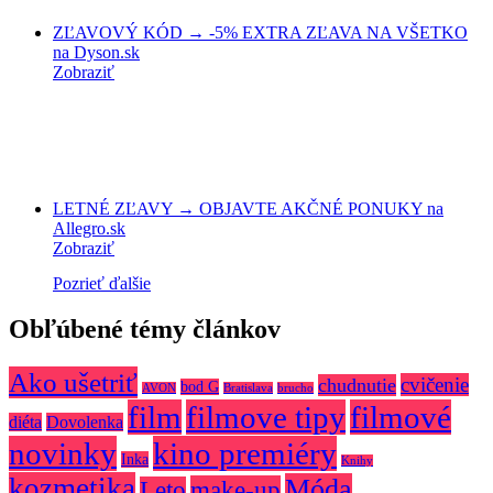
ZĽAVOVÝ KÓD → -5% EXTRA ZĽAVA NA VŠETKO
na Dyson.sk
Zobraziť
LETNÉ ZĽAVY → OBJAVTE AKČNÉ PONUKY na
Allegro.sk
Zobraziť
Pozrieť ďalšie
Obľúbené témy článkov
Ako ušetriť
cvičenie
chudnutie
bod G
AVON
Bratislava
brucho
film
filmove tipy
filmové
diéta
Dovolenka
novinky
kino premiéry
Inka
Knihy
kozmetika
Móda
make-up
Leto