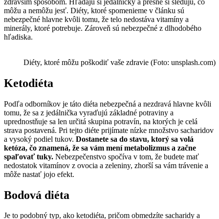
zdravším spôsobom. Hľadajú si jedálničky a presne si sledujú, čo
môžu a nemôžu jesť. Diéty, ktoré spomenieme v článku sú
nebezpečné hlavne kvôli tomu, že telo nedostáva vitamíny a
minerály, ktoré potrebuje. Zároveň sú nebezpečné z dlhodobého
hľadiska.
Diéty, ktoré môžu poškodiť vaše zdravie (Foto: unsplash.com)
Ketodiéta
Podľa odborníkov je táto diéta nebezpečná a nezdravá hlavne kvôli
tomu, že sa z jedálnička vyraďujú základné potraviny a
uprednostňuje sa len určitá skupina potravín, na ktorých je celá
strava postavená. Pri tejto diéte prijímate nízke množstvo sacharidov
a vysoký podiel tukov.
Dostanete sa do stavu, ktorý sa volá
ketóza, čo znamená, že sa vám mení metabolizmus a začne
spaľovať tuky.
Nebezpečenstvo spočíva v tom, že budete mať
nedostatok vitamínov z ovocia a zeleniny, zhorší sa vám trávenie a
môže nastať jojo efekt.
Bodová diéta
Je to podobný typ, ako ketodiéta, pričom obmedzíte sacharidy a