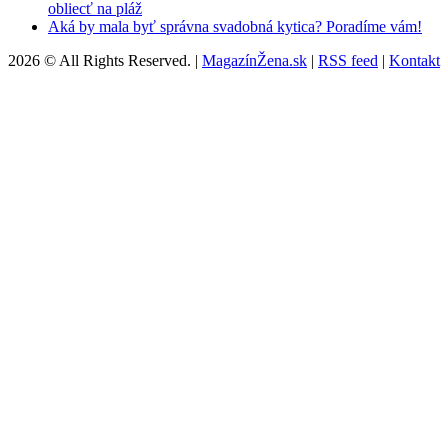
obliecť na pláž
Aká by mala byť správna svadobná kytica? Poradíme vám!
2026 © All Rights Reserved. |
MagazínŽena.sk
|
RSS feed
|
Kontakt