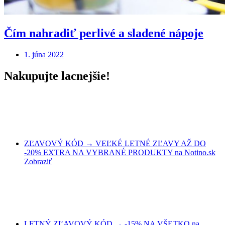
Čím nahradiť perlivé a sladené nápoje
1. júna 2022
Nakupujte lacnejšie!
ZĽAVOVÝ KÓD → VEĽKÉ LETNÉ ZĽAVY AŽ DO
-20% EXTRA NA VYBRANÉ PRODUKTY na Notino.sk
Zobraziť
LETNÝ ZĽAVOVÝ KÓD → -15% NA VŠETKO na