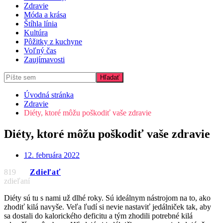
Zdravie
Móda a krása
Štíhla línia
Kultúra
Pôžitky z kuchyne
Voľný čas
Zaujímavosti
Úvodná stránka
Zdravie
Diéty, ktoré môžu poškodiť vaše zdravie
Diéty, ktoré môžu poškodiť vaše zdravie
12. februára 2022
819
Zdieľať
zdieľaní
Diéty sú tu s nami už dlhé roky. Sú ideálnym nástrojom na to, ako
zhodiť kilá navyše. Veľa ľudí si nevie nastaviť jedálniček tak, aby
sa dostali do kalorického deficitu a tým zhodili potrebné kilá