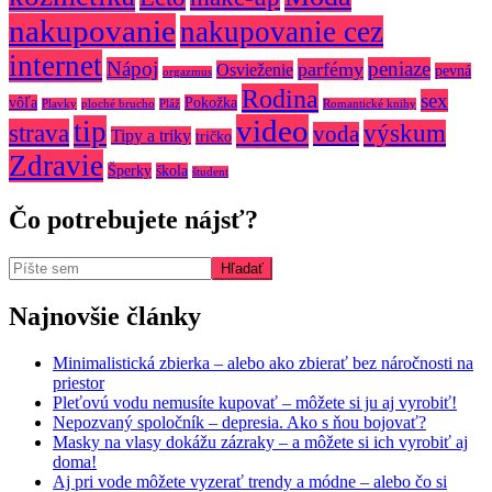
nakupovanie
nakupovanie cez
internet
Nápoj
peniaze
parfémy
Osvieženie
pevná
orgazmus
Rodina
sex
vôľa
Pokožka
Plavky
ploché brucho
Pláž
Romantické knihy
video
tip
strava
výskum
voda
Tipy a triky
tričko
Zdravie
Šperky
škola
študent
Čo potrebujete nájsť?
Najnovšie články
Minimalistická zbierka – alebo ako zbierať bez náročnosti na
priestor
Pleťovú vodu nemusíte kupovať – môžete si ju aj vyrobiť!
Nepozvaný spoločník – depresia. Ako s ňou bojovať?
Masky na vlasy dokážu zázraky – a môžete si ich vyrobiť aj
doma!
Aj pri vode môžete vyzerať trendy a módne – alebo čo si