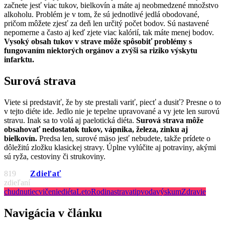
začnete jesť viac tukov, bielkovín a máte aj neobmedzené množstvo
alkoholu. Problém je v tom, že sú jednotlivé jedlá obodované,
pričom môžete zjesť za deň len určitý počet bodov. Sú nastavené
nepomerne a často aj keď zjete viac kalórií, tak máte menej bodov.
Vysoký obsah tukov v strave môže spôsobiť problémy s
fungovaním niektorých orgánov a zvýši sa riziko výskytu
infarktu.
Surová strava
Viete si predstaviť, že by ste prestali variť, piecť a dusiť? Presne o to
v tejto diéte ide. Jedlo nie je tepelne upravované a vy jete len surovú
stravu. Inak sa to volá aj paelotická diéta.
Surová strava môže
obsahovať nedostatok tukov, vápnika, železa, zinku aj
bielkovín.
Predsa len, surové mäso jesť nebudete, takže prídete o
dôležitú zložku klasickej stravy. Úplne vylúčite aj potraviny, akými
sú ryža, cestoviny či strukoviny.
819
Zdieľať
zdieľaní
chudnutie
cvičenie
diéta
Leto
Rodina
strava
tip
voda
výskum
Zdravie
Navigácia v článku