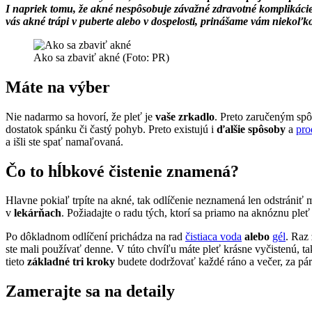
I napriek tomu, že akné nespôsobuje závažné zdravotné komplikácie,
vás akné trápi v puberte alebo v dospelosti, prinášame vám niekoľk
Ako sa zbaviť akné (Foto: PR)
Máte na výber
Nie nadarmo sa hovorí, že pleť je
vaše zrkadlo
. Preto zaručeným spôs
dostatok spánku či častý pohyb. Preto existujú i
ďalšie spôsoby
a
pro
a išli ste spať namaľovaná.
Čo to hĺbkové čistenie znamená?
Hlavne pokiaľ trpíte na akné, tak odlíčenie neznamená len odstrániť 
v
lekárňach
. Požiadajte o radu tých, ktorí sa priamo na aknóznu pleť
Po dôkladnom odlíčení prichádza na rad
čistiaca voda
alebo
gél
. Raz 
ste mali používať denne. V túto chvíľu máte pleť krásne vyčistenú, ta
tieto
základné tri kroky
budete dodržovať každé ráno a večer, za pár
Zamerajte sa na detaily