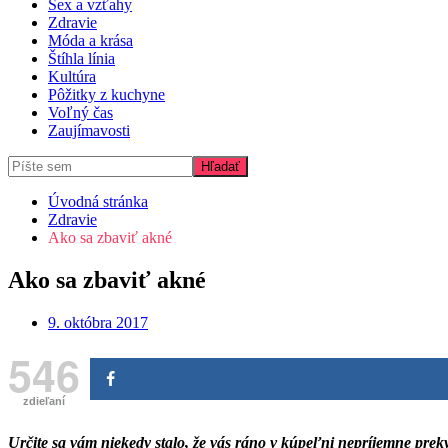
Sex a vzťahy
Zdravie
Móda a krása
Štíhla línia
Kultúra
Pôžitky z kuchyne
Voľný čas
Zaujímavosti
Úvodná stránka
Zdravie
Ako sa zbaviť akné
Ako sa zbaviť akné
9. októbra 2017
546
zdieľaní
Určite sa vám niekedy stalo, že vás ráno v kúpeľni nepríjemne prek