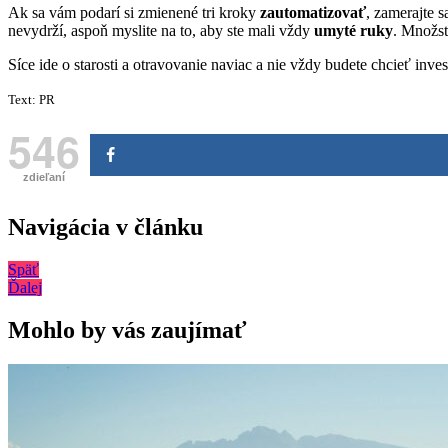
Ak sa vám podarí si zmienené tri kroky
zautomatizovať
, zamerajte 
nevydrží, aspoň myslite na to, aby ste mali vždy
umyté ruky
. Množst
Síce ide o starosti a otravovanie naviac a nie vždy budete chcieť inves
Text: PR
546
zdieľaní
Navigácia v článku
Späť
Ďalej
Mohlo by vás zaujímať