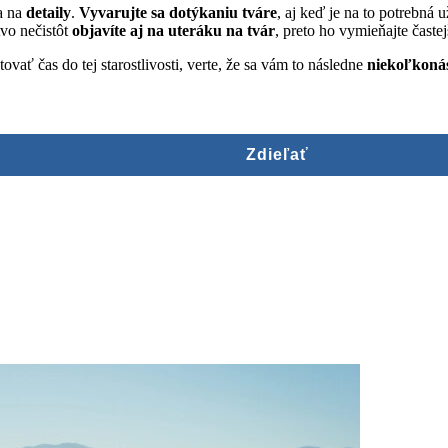
sa na
detaily
.
Vyvarujte sa dotýkaniu tváre
, aj keď je na to potrebná u
vo nečistôt
objavíte aj na uteráku na tvár
, preto ho vymieňajte časte
tovať čas do tej starostlivosti, verte, že sa vám to následne
niekoľkonás
Zdieľať