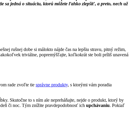
 sa jedná o situáciu, ktorú môžete ľahko zlepšiť, a preto, nech už
šnej rušnej dobe si málokto nájde čas na lepšiu stravu, pitný režim,
akokoľvek triviálne, popremýšľajte, koľkokrát ste boli príliš unavená
vom rade zvoľte tie
správne produkty
, s ktorými vám poradia
ĺbky. Skutočne to s ním ale nepreháňajte, nejde o produkt, ktorý by
 deň či noc. Tým znížite pravdepodobnosť ich
upchávaniu
. Pokiaľ