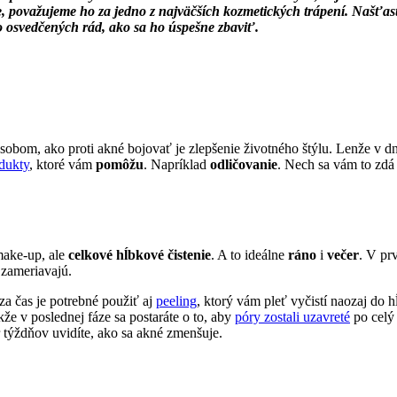
 považujeme ho za jedno z najväčších kozmetických trápení. Našťastie
o osvedčených rád, ako sa ho úspešne zbaviť.
obom, ako proti akné bojovať je zlepšenie životného štýlu. Lenže v dne
dukty
, ktoré vám
pomôžu
. Napríklad
odličovanie
. Nech sa vám to zdá 
make-up, ale
celkové hĺbkové čistenie
. A to ideálne
ráno
i
večer
. V pr
 zameriavajú.
za čas je potrebné použiť aj
peeling
, ktorý vám pleť vyčistí naozaj do h
kže v poslednej fáze sa postaráte o to, aby
póry zostali uzavreté
po celý
 týždňov uvidíte, ako sa akné zmenšuje.