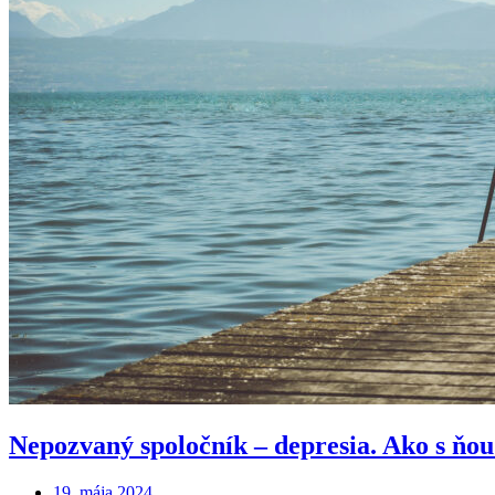
Nepozvaný spoločník – depresia. Ako s ňo
19. mája 2024