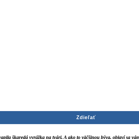
Zdieľať
vapila škaredá vyrážka na tvári. A ako to väčšinou býva, objaví sa 