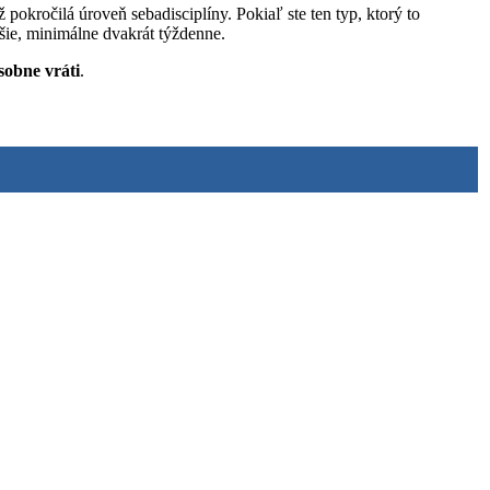
ž pokročilá úroveň sebadisciplíny. Pokiaľ ste ten typ, ktorý to
jšie, minimálne dvakrát týždenne.
obne vráti
.