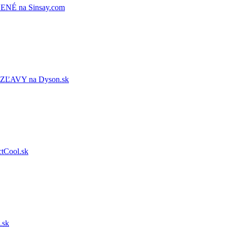
É na Sinsay.com
AVY na Dyson.sk
Cool.sk
.sk