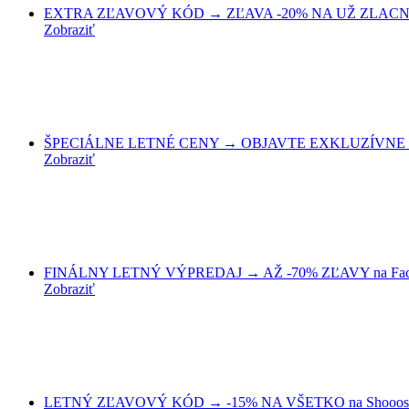
EXTRA ZĽAVOVÝ KÓD → ZĽAVA -20% NA UŽ ZLACNEN
Zobraziť
ŠPECIÁLNE LETNÉ CENY → OBJAVTE EXKLUZÍVNE ZĽ
Zobraziť
FINÁLNY LETNÝ VÝPREDAJ → AŽ -70% ZĽAVY na Fact
Zobraziť
LETNÝ ZĽAVOVÝ KÓD → -15% NA VŠETKO na Shooos